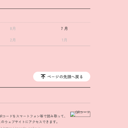
8月
7 月
2月
1月
ページの先頭へ戻る
QRコードをスマートフォン等で読み取って、
このウェブサイトにアクセスできます。
https://maeda-naika.jp